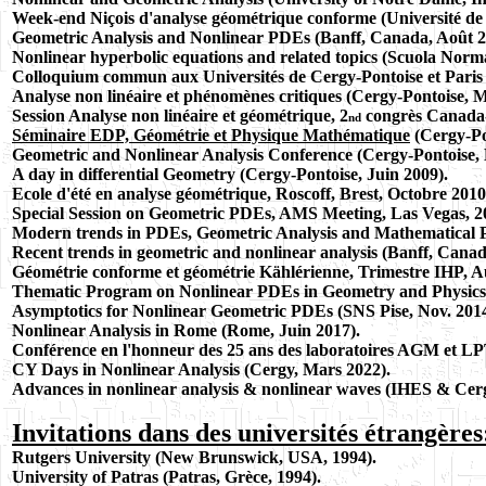
Week-end Niçois d'analyse géométrique conforme (Université de
Geometric Analysis and Nonlinear PDEs (Banff, Canada, Août 2
Nonlinear hyperbolic equations and related topics (Scuola Norma
Colloquium commun aux Universités de Cergy-Pontoise et Paris 1
Analyse non linéaire et phénomènes critiques (Cergy-Pontoise, M
Session Analyse non linéaire et géométrique, 2
congrès Canada-
nd
Séminaire EDP, Géométrie et Physique Mathématique
(Cergy-Po
Geometric and Nonlinear Analysis Conference (
Cergy-Pontoise, 
A day in differential Geometry
(Cergy-Pontoise, Juin 2009).
Ecole d'été en analyse géométrique, Roscoff, Brest, Octobre 2010
Special Session on Geometric PDEs
, AMS Meeting, Las Vegas, 2
Modern trends in PDEs,
Geometric Analysis and Mathematical Ph
Recent trends in geometric and nonlinear analysis
(Banff, Canad
Géométrie conforme et géométrie Kählérienne, Trimestre IHP, 
Thematic Program on Nonlinear PDEs in Geometry and Physics 
Asymptotics for Nonlinear Geometric PDEs (SNS Pise, Nov. 2014
Nonlinear Analysis in Rome (Rome, Juin 2017).
Conférence en l'honneur des 25 ans des laboratoires AGM et LP
CY Days in Nonlinear Analysis (Cergy, Mars 2022).
Advances in nonlinear analysis & nonlinear waves (IHES & Cerg
Invitations dans des universités étrangères
Rutgers University (New Brunswick, USA, 1994).
University of Patras (Patras, Grèce, 1994).