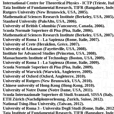
International Centre for Theoretical Physics - ICTP (Trieste, Ital
Tata Institute of Fundamental Research, TIFR (Bangalore, Inde,
Rutgers University (New Brunswick, USA, 2005).
Mathematical Sciences Research Institute (Berkeley, USA, 2005)
Stanford University (PaloAlto, USA, 2006).
University of British Columbia (Vancouver, Canada, 2006).
Scuola Normale Superiore di Pisa (Pisa, Italie, 2006).
Mathematical Sciences Research Institute (Berkeley, USA, 2007)
University of Roma 1 - La Sapienza (Rome, Italie, 2007).
University of Crete (Heraklion, Grèce, 2007).
University of Arkansas (Fayetteville, USA, 2008).
Institute for Advanced Studies (Princeton, USA, 2008).
Massachusetts Institute of Technology (Boston, USA, 2009).
University of Roma 1 - La Sapienza (Rome, Italie, 2009).
Scuola Normale Superiore di Pisa (Pisa, Italie, 2009).
University of Warwick (Warwick, Angleterre, 2009).
University of Oxford (Oxford, Angleterre, 2010).
University of Rutgers (New Brunswick, USA, 2010).
Chinese university of Hong-Kong (Hong-Kong, 2010).
University of Notre Dame
(Notre Dame, USA, 2011).
Scuola Internazionale Superiore di Studi Avanzati, SISSA (Italy, 
ETH Zürich (
Nachdiplomvorlesung,
Zurich, Suisse, 2012).
National Tsing-Hua University, (Taiwan, 2012).
University of Roma 3 - Universita Degli Studi (Rome, Italie, 2012
Tata Institute of Fundamental Research, TIFR (Bangalore, Inde,