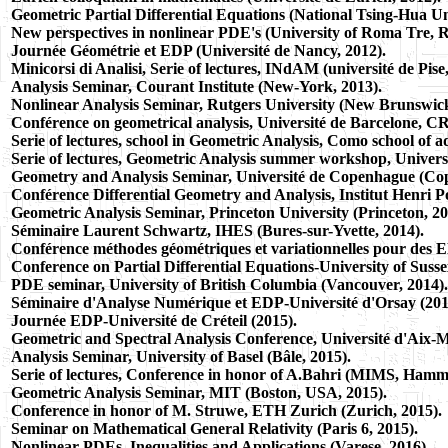
Geometric Partial Differential Equations (National Tsing-Hua Un
New perspectives in nonlinear PDE's (University of Roma Tre, 
Journée Géométrie et EDP (Université de Nancy, 2012).
Minicorsi di Analisi, Serie of lectures, INdAM (université de Pise
Analysis Seminar,
Courant Institute (New-York, 2013).
Nonlinear Analysis Seminar, Rutgers University (New Brunswick
Conférence on geometrical analysis, Université de Barcelone, C
Serie of lectures, school in Geometric Analysis, Como
school of a
Serie of lectures, Geometric Analysis summer workshop, Univers
Geometry and Analysis Seminar, Université de Copenhague (Co
Conférence Differential Geometry and Analysis, Institut Henri Po
Geometric Analysis Seminar, Princeton University (Princeton, 20
Séminaire Laurent Schwartz, IHES (Bures-sur-Yvette, 2014).
Conférence méthodes géométriques et variationnelles pour des ED
Conference on Partial Differential Equations-University of Suss
PDE seminar, University of British Columbia (Vancouver, 2014).
Séminaire d'Analyse Numérique et EDP-Université d'Orsay (201
Journée EDP-Université de Créteil (2015).
Geometric and Spectral Analysis Conference, Université d'Aix-Mar
Analysis Seminar, University of Basel (Bâle, 2015).
Serie of lectures, Conference in honor of A.Bahri (MIMS, Hamma
Geometric Analysis Seminar, MIT (Boston, USA, 2015).
Conference in honor of M. Struwe
, ETH Zurich (Zurich, 2015).
Seminar on Mathematical General Relativity (Paris 6, 2015).
Nonlinear PDEs, Inequalities and Applications (Varese, 2016).