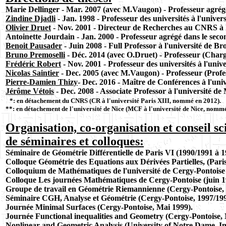
Marie Dellinger - Mar. 2007 (avec M.Vaugon) - Professeur agrégé
Zindine Djadli
- Jan. 1998 - Professeur des universités à l'univer
Olivier Druet
- Nov. 2001 - Directeur de Recherches au CNRS à l
Antoinette Jourdain - Jan. 2000 - Professeur agrégé dans le seco
Benoit Pausader
- Juin 2008 - Full Professor à l'université de B
Bruno Premoselli
- Déc. 2014
(avec O.Druet)
- Professeur (Charg
Frédéric Robert
- Nov. 2001 - Professeur des universités à l'univ
Nicolas Saintier
- Dec. 2005 (avec M.Vaugon) - Professeur (Profes
Pierre-Damien Thizy
-
Dec. 2016 - Maître de Conférences à l'uni
Jérôme Vétois
-
Dec. 2008 - Associate Professor à l'université de
*: en détachement du CNRS (CR à l'université Paris XIII, nommé en 2012).
**: en détachement de l'université de Nice (MCF à l'université de Nice, nomm
Organisation, co-organisation et conseil sc
de séminaires et colloques:
Séminaire de Géométrie Différentielle de Paris VI (1990/1991 à 1
Colloque Géométrie des Equations aux Dérivées Partielles, (Paris 
Colloquium de Mathématiques de l'université de Cergy-Pontoise 
Colloque Les journées Mathématiques de Cergy-Pontoise (juin 1
Groupe de travail en Géométrie Riemannienne (Cergy-Pontoise, 
Séminaire CGH, Analyse et Géométrie (Cergy-Pontoise, 1997/199
Journée Minimal Surfaces (Cergy-Pontoise, Mai 1999).
Journée Functional inequalities and Geometry (Cergy-Pontoise, 
Nonlinear and Geometric Analysis (University of Notre Dame, I