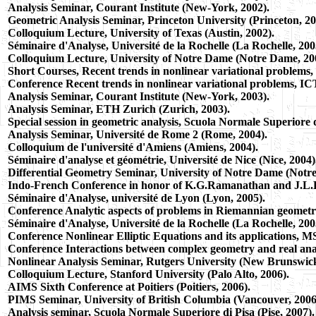
Analysis Seminar, Courant Institute (New-York, 2002).
Geometric Analysis Seminar, Princeton University (Princeton, 20
Colloquium Lecture, University of Texas (Austin, 2002).
Séminaire d'Analyse, Université de la Rochelle (La Rochelle, 200
Colloquium Lecture, University of Notre Dame (Notre Dame, 20
Short Courses, Recent trends in nonlinear variational problems, 
Conference Recent trends in nonlinear variational problems, ICT
Analysis Seminar, Courant Institute (New-York, 2003).
Analysis Seminar, ETH Zurich (Zurich, 2003).
Special session in geometric analysis, Scuola Normale Superiore d
Analysis Seminar, Université de Rome 2 (Rome, 2004).
Colloquium de l'université d'Amiens (Amiens, 2004).
Séminaire d'analyse et géométrie, Université de Nice (Nice, 2004)
Differential Geometry Seminar, University of Notre Dame (Notr
Indo-French Conference in honor of K.G.Ramanathan and J.L.L
Séminaire d'Analyse, université de Lyon (Lyon, 2005).
Conference Analytic aspects of problems in Riemannian geometry
Séminaire d'Analyse, Université de la Rochelle (La Rochelle, 200
Conference Nonlinear Elliptic Equations and its applications, M
Conference Interactions between complex geometry and real ana
Nonlinear Analysis Seminar, Rutgers University (New Brunswick
Colloquium Lecture, Stanford University (Palo Alto, 2006).
AIMS Sixth Conference at Poitiers (Poitiers, 2006).
PIMS Seminar, University of British Columbia (Vancouver, 2006
Analysis seminar, Scuola Normale Superiore di Pisa (Pise, 2007).