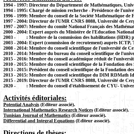
1994 - 1997: Directeur du Département de Mathématiques, Unive
1994 - 1995: Chargé de mission recherche - Présidence de l'unive
1996 - 1999: Membre du conseil de la Société Mathématique de 
1997 - 2004: Directeur de l'UMR CNRS 8088, Université de Cer
1997 - 2007: Membre du comité National Français des Mathémat
2000 - 2004: Expert auprès du Ministère de l'Education National
2003 - : Membre de la commission des habilitations (HDR) pa
2003 - 2004: Expert (commission de recrutement) auprès ICTP, Tri
2008 - 2014: Membre du conseil scientifique de
l'université de C
2010 -
2014
: Membre du bureau du
conseil scientifique de
l'univ
2015 - 2016:
Membre du conseil académique réduit de
l'universi
2010 - 2015: Membre du conseil scientifique de la Fondation des
2013 - 2015: Président
du conseil scientifique de la Fondation d
2013 - 2015: Membre du conseil scientifique du DIM RDMath Id
2015 - 2019:
Directeur de l'UMR CNRS 8088,
Université de Cer
2020 - : Membre du conseil d'établissement de CYU- U
niver
Activités éditoriales:
Potential Analysis
(Editeur associé).
International Mathematics Research Notices
(Editeur associé).
Tunisian Journal of Mathematics
(Editeur associé).
Differential and Integral Equations
(Editeur associé).
Directions de thèses: