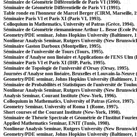
Séminaire de Géométrie Différentielle de Paris VI (1990).
Séminaire de Géométrie Différentielle de Paris VI (1991).
Table ronde en l'honneur de Marcel Berger (CIRM, Marseille, 1
Séminaire Paris VI et Paris XI (Paris VI, 1993).
Colloquium in Mathematics, University of Patras (Grèce, 1994).
Séminaire de Géométrie riemannienne Arthur L. Besse (Ecole Po
Geometry/PDE seminar, Johns Hopkins University (Baltimore, 1
Nonlinear Analysis Seminar, Rutgers University (New Brunswick
Séminaire Gaston Darboux (Montpellier, 1995).
Séminaire de l'université de Tours (Tours, 1995).
Séminaire d'Analyse non linéaire et Applications de l'ENS Ulm (P
Séminaire Paris VI et Paris XI (IHP, Paris, 1995).
Séminaire de Topologie de l'université d'Orsay (Orsay, 1995).
Journées d'Analyse non linéaire, Bruxelles et Louvain-la-Neuve 
Geometry/PDE seminar, Johns Hopkins University (Baltimore, 1
Séminaire de Probabilités et Statistiques de l'université de Toulo
Nonlinear Analysis Seminar, Rutgers University (New Brunswick
Analysis Seminar, Courant Institute (New-York, 1996).
Colloquium in Mathematics, University of Patras (Grèce, 1997).
Geometry Seminar, University of Roma 1 (Rome, 1997).
Short courses of the Courant Institute (New-York, 1998).
Séminaire de Théorie Spectrale et Géométrie de l'Institut Fourie
Applied Mathematics Seminar, ENIT (Tunis, 1998).
Nonlinear Analysis Seminar, Rutgers University (New Brunswick
Geometry/PDE seminar, Johns Hopkins University (Baltimore, 1