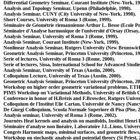
Differential Geometry Seminar, Courant Institute (New-York, 19
Analysis and Topology Seminar, Upenn (Philadelphie, 1998).
Analysis Seminar, CUNY (City University of New-York, 1998).
Short Courses, University of Roma 3 (Rome, 1999).
Séminaire de Géométrie riemannienne Arthur L. Besse (Ecole Po
Séminaire d'Analyse harmonique de l'université d'Orsay (Orsay,
Analysis Seminar, University of Roma 3 (Rome, 1999).
Analysis Seminar, Courant Institute (New-York, 1999).
Nonlinear Analysis Seminar, Rutgers University (New Brunswick
Geometric Analysis Seminar, Princeton University (Princeton, 19
Serie of lectures, University of Roma 3 (Rome, 2000).
Serie of lectures, Sissa, International School for Advanced Studies
Analysis Seminar, University of Texas (Austin, 2000).
Colloquium Lecture, University of Texas (Austin, 2000).
Geometric Analysis Seminar, Princeton University (Princeton, 20
Workshop on higher order geometric variational problems, ETH 
PIMS Workshop on Variational Methods, University of British 
Conference in honor of H.Brézis and F.Browder, Rutgers Univer
Colloquium de l'Institut Elie Cartan, Université de Nancy (Nancy
De Giorgi Colloquium, Scuola Normale Superiore di Pisa (Pise, 2
Analysis seminar, University of Roma 3 (Rome, 2002).
Journées Heat kernels and analysis on manifolds, Institut Henri 
Séminaire d'analyse non linéaire, Laboratoire J.L.Lions, Universi
Congrès Harmonic maps, minimal surfaces, and geometric flows, 
Workshop on stochastic analysis and potential theory (St Priest, 