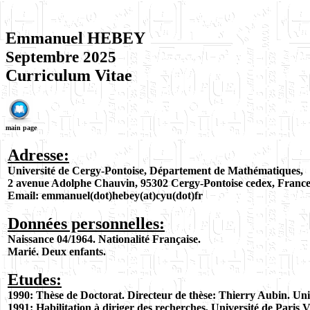
Emmanuel HEBEY
Septembre 2025
Curriculum Vitae
main page
Adresse:
Université de Cergy-Pontoise, Département de Mathématiques,
2 avenue Adolphe Chauvin, 95302 Cergy-Pontoise cedex, France
Email: emmanuel(dot)hebey(at)cyu(dot)fr
Données personnelles:
Naissance 04/1964. Nationalité Française.
Marié.
Deux enfants.
Etudes:
1990: Thèse de Doctorat. Directeur de thèse: Thierry Aubin. Univ
1991: Habilitation à diriger des recherches, Université de Paris V