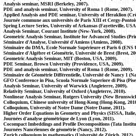
Analysis seminar, MSRI (Berkeley, 2007).
PDE and analysis seminar, University of Roma 1 (Rome, 2007).
Applied Analysis and PDE seminar, University of Heraklion (Crè
Journée commune aux universités de Paris XIII et Cergy-Pontois
Spring Lecture Series, University of Arkansas (Fayetteville, USA
Analysis Seminar,
Courant Institute (New-York, 2008).
Geometric Analysis Seminar, Institute for Advanced Studies (Pri
Séminaire d'Analyse, Université d'Amiens (Amiens, 2008).
Séminaire du DMA, Ecole Normale Supérieure et Paris 6 (ENS 
Séminaire d'Algèbre et Géométrie, Université de Brest (Brest, 20
Geometric Analysis Seminar, MIT (Boston, USA, 2009).
PDE Seminar, Brown University (Providence, USA, 2009).
PDE and analysis seminar, University of Roma 1 (Rome, 2009).
Séminaire de Géométrie Différentielle, Université de Nancy 1 (Na
GFO Conference in Pisa,
Scuola Normale Superiore di Pisa (Pise
Analysis Seminar, University of Warwick (Angleterre, 2009).
Relativity Seminar, University of Oxford (Angleterre, 2010).
Nonlinear Analysis Seminar, Rutgers University (New Brunswick
Colloquium, Chinese university of Hong-Kong (Hong-Kong, 2010
Colloquium,
University of Notre Dame (Notre Dame, 2011).
Higher Order Equations in Geometry and Physics (SISSA, Italie,
Journées d'analyse géométrique de Lyon (Lyon, 2011).
Cocompact Imbeddings and Profile Decompositions (Tata Institut
Journées Nancéiennes de géométrie (Nancy, 2012).
Zurich colloquium in mathematics (Université de Zürich, 2012).